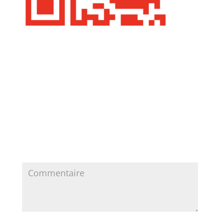
https://www.cuisiniste-haute-savoie.com/wp-
content/uploads/2025/01/cropped-Cuisiniste-Haute-
Savoie.png
Poster le commentaire
Votre adresse e-mail ne sera pas publiée.
Les
champs obligatoires sont indiqués avec
*