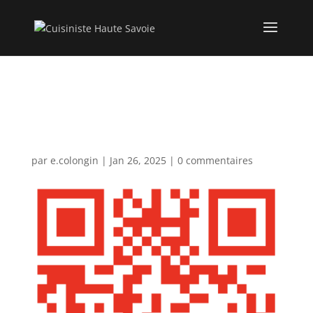
cropped-Cuisiniste-
Haute-Savoie.png
par
e.colongin
|
Jan 26, 2025
|
0 commentaires