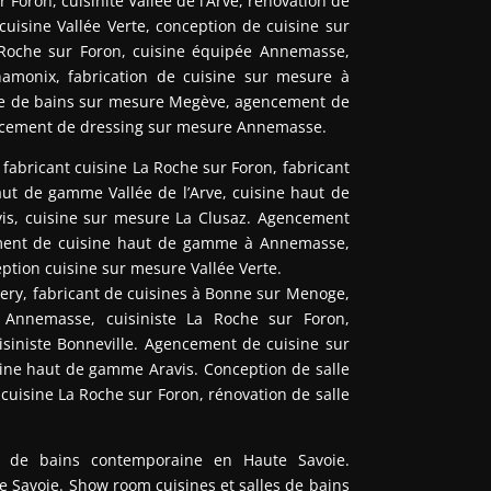
 Foron, cuisinite Vallée de l’Arve, rénovation de
 cuisine Vallée Verte, conception de cuisine sur
 Roche sur Foron, cuisine équipée Annemasse,
monix, fabrication de cuisine sur mesure à
lle de bains sur mesure Megève, agencement de
ncement de dressing sur mesure Annemasse.
abricant cuisine La Roche sur Foron, fabricant
aut de gamme Vallée de l’Arve, cuisine haut de
s, cuisine sur mesure La Clusaz. Agencement
ement de cuisine haut de gamme à Annemasse,
ption cuisine sur mesure Vallée Verte.
Esery, fabricant de cuisines à Bonne sur Menoge,
à Annemasse, cuisiniste La Roche sur Foron,
uisiniste Bonneville. Agencement de cuisine sur
sine haut de gamme Aravis. Conception de salle
uisine La Roche sur Foron, rénovation de salle
le de bains contemporaine en Haute Savoie.
 Savoie. Show room cuisines et salles de bains