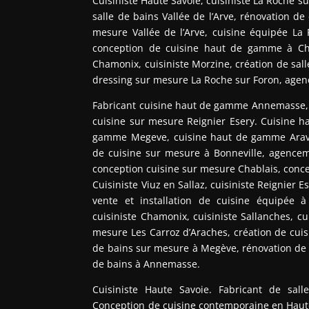
Cuisiniste Haute Savoie, cuisiniste La Roche sur
salle de bains Vallée de l’Arve, rénovation de
mesure Vallée de l’Arve, cuisine équipée La
conception de cuisine haut de gamme à Cha
Chamonix, cuisiniste Morzine, création de sa
dressing sur mesure La Roche sur Foron, age
Fabricant cuisine haut de gamme Annemasse, f
cuisine sur mesure Reignier Esery. Cuisine h
gamme Megeve, cuisine haut de gamme Aravi
de cuisine sur mesure à Bonneville, agenc
conception cuisine sur mesure Chablais, conce
Cuisiniste Viuz en Sallaz, cuisiniste Reignier 
vente et installation de cuisine équipée 
cuisiniste Chamonix, cuisiniste Sallanches, c
mesure Les Carroz d’Araches, création de cui
de bains sur mesure à Megève, rénovation de c
de bains à Annemasse.
Cuisiniste Haute Savoie. Fabricant de sal
Conception de cuisine contemporaine en Haute