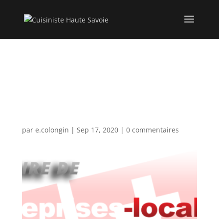
cropped-cuisines-
equipees-annecy-
1.png
par
e.colongin
|
Sep 17, 2020
|
0 commentaires