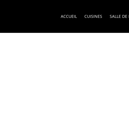
ACCUEIL
CUISINES
SALLE DE
e La Roche sur Foron