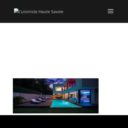
Modern villa with
colored led lights at
night